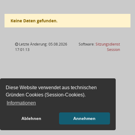
Keine Daten gefunden.
Letzte Änderung: 05.08.2026
Software:
Sitzungsdienst
(Wird in
17:01:13
Session
Diese Website verwendet aus technischen
Gründen Cookies (Session-Cookies).
Informationen
Ablehnen
Annehmen