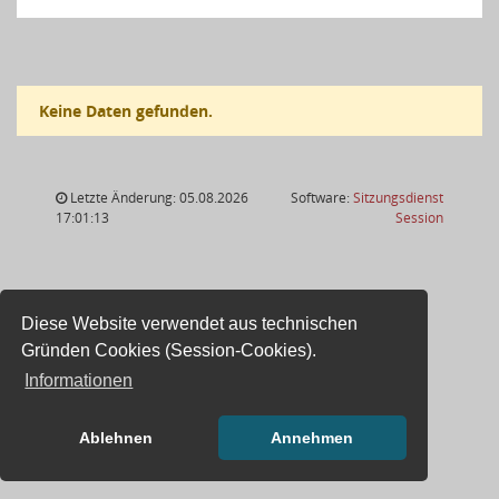
Keine Daten gefunden.
Letzte Änderung: 05.08.2026
Software:
Sitzungsdienst
(Wird in
17:01:13
Session
Diese Website verwendet aus technischen
Gründen Cookies (Session-Cookies).
Informationen
Ablehnen
Annehmen