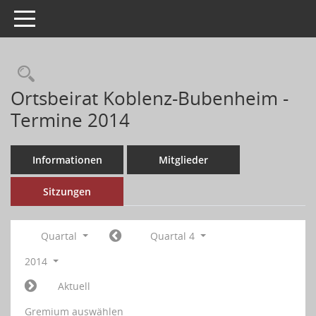
Toggle navigation
Ortsbeirat Koblenz-Bubenheim -
Termine 2014
Informationen
Mitglieder
Sitzungen
Quartal
Quartal 4
2014
Aktuell
Gremium auswählen