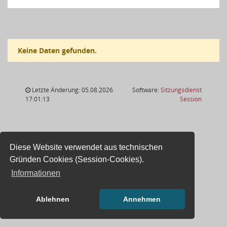
Keine Daten gefunden.
Letzte Änderung: 05.08.2026
Software:
Sitzungsdienst
(Wird in
17:01:13
Session
Diese Website verwendet aus technischen
Gründen Cookies (Session-Cookies).
Informationen
Ablehnen
Annehmen