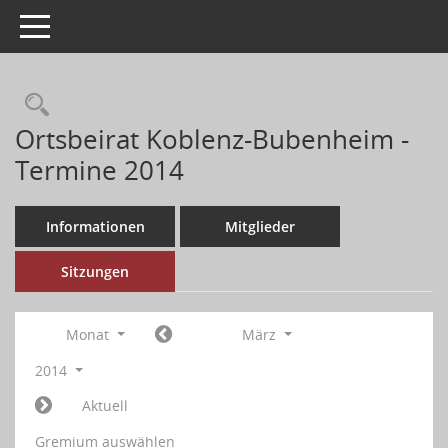
Toggle navigation
Ortsbeirat Koblenz-Bubenheim -
Termine 2014
Informationen
Mitglieder
Sitzungen
Monat
März
2014
Aktuell
Gremium auswählen