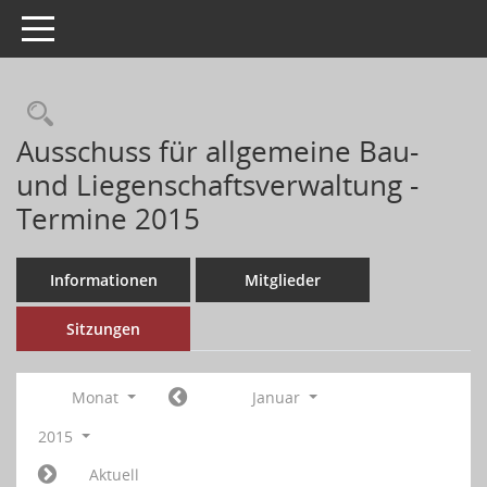
Toggle navigation
Ausschuss für allgemeine Bau-
und Liegenschaftsverwaltung -
Termine 2015
Informationen
Mitglieder
Sitzungen
Monat
Januar
2015
Aktuell