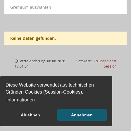
Gremium auswählen
Keine Daten gefunden.
Letzte Änderung: 08.08.2026
Software:
Sitzungsdienst
(Wird in
17:01:04
Session
Diese Website verwendet aus technischen
Gründen Cookies (Session-Cookies).
Informationen
Ablehnen
Annehmen