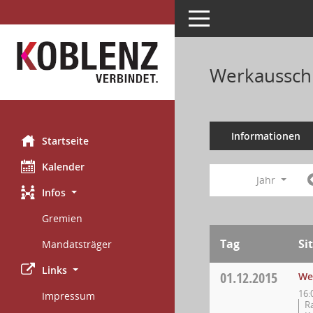
Toggle navigation
Werkausschu
Informationen
Startseite
Kalender
Jahr
Infos
Gremien
Tag
Si
Mandatsträger
Links
01.12.2015
We
16:
Impressum
Ra