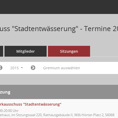
ss "Stadtentwässerung" - Termine 
Mitglieder
Sitzungen
2015
Gremium auswählen
tzung
rkausschuss "Stadtentwässerung"
00-20:00 Uhr
thaus, im Sitzungssaal 220, Rathausgebäude II, Willi-Hörter-Platz 2, 56068