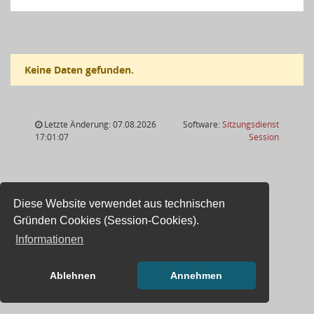
Keine Daten gefunden.
Letzte Änderung: 07.08.2026
Software:
Sitzungsdienst
(Wird in
17:01:07
Session
Diese Website verwendet aus technischen
Gründen Cookies (Session-Cookies).
Informationen
Ablehnen
Annehmen