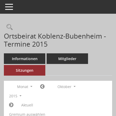
Toggle navigation
Ortsbeirat Koblenz-Bubenheim -
Termine 2015
Informationen
Mitglieder
Sitzungen
Monat
Oktober
2015
Aktuell
Gremium auswählen