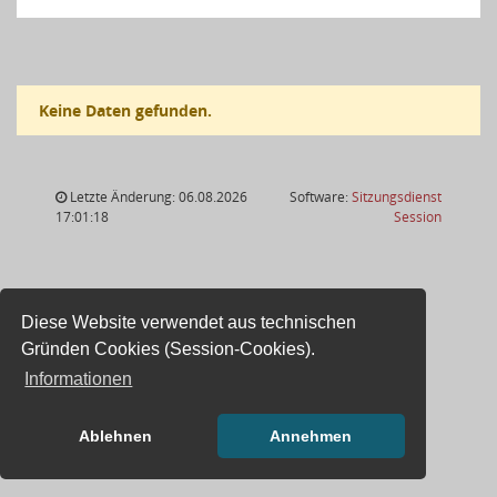
Keine Daten gefunden.
Letzte Änderung: 06.08.2026
Software:
Sitzungsdienst
(Wird in
17:01:18
Session
Diese Website verwendet aus technischen
Gründen Cookies (Session-Cookies).
Informationen
Ablehnen
Annehmen