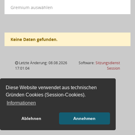
Gremium auswählen
Keine Daten gefunden.
Letzte Änderung: 08.08.2026
Software:
Sitzungsdienst
(Wird in
17:01:04
Session
Diese Website verwendet aus technischen
Gründen Cookies (Session-Cookies).
Informationen
Ablehnen
Annehmen