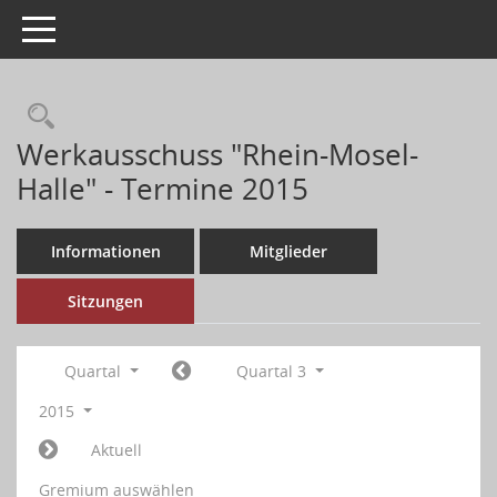
Toggle navigation
Werkausschuss "Rhein-Mosel-
Halle" - Termine 2015
Informationen
Mitglieder
Sitzungen
Quartal
Quartal 3
2015
Aktuell
Gremium auswählen