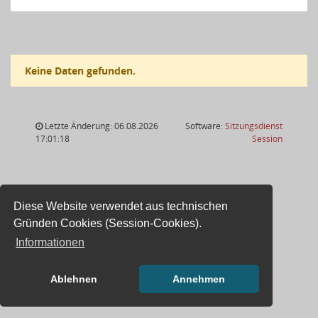
Keine Daten gefunden.
Letzte Änderung: 06.08.2026
Software:
Sitzungsdienst
(Wird in
17:01:18
Session
Diese Website verwendet aus technischen
Gründen Cookies (Session-Cookies).
Informationen
Ablehnen
Annehmen