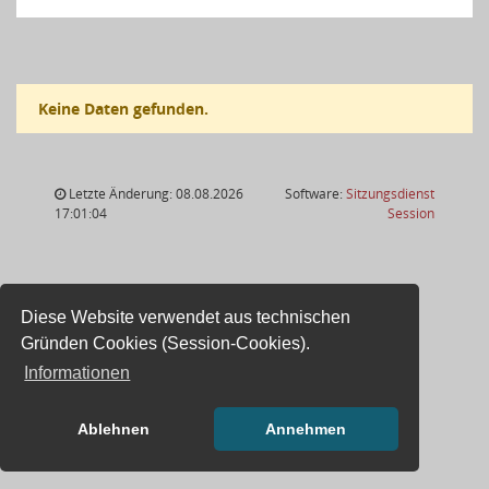
Keine Daten gefunden.
Letzte Änderung: 08.08.2026
Software:
Sitzungsdienst
(Wird in
17:01:04
Session
Diese Website verwendet aus technischen
Gründen Cookies (Session-Cookies).
Informationen
Ablehnen
Annehmen