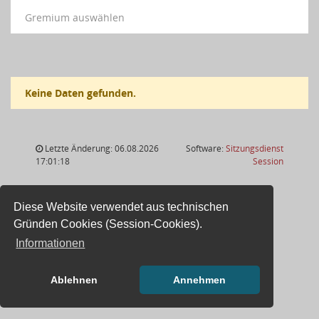
Gremium auswählen
Keine Daten gefunden.
Letzte Änderung: 06.08.2026
Software:
Sitzungsdienst
(Wird in
17:01:18
Session
Diese Website verwendet aus technischen
Gründen Cookies (Session-Cookies).
Informationen
Ablehnen
Annehmen