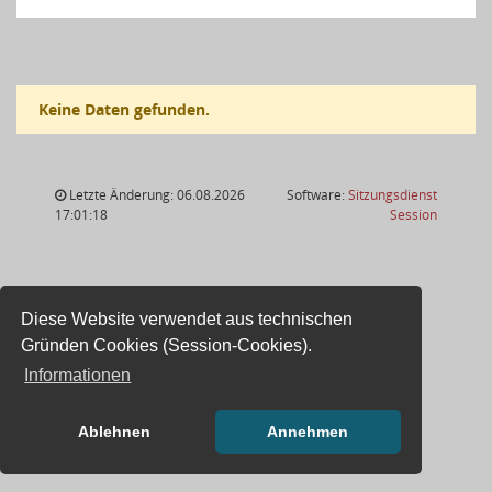
Keine Daten gefunden.
Letzte Änderung: 06.08.2026
Software:
Sitzungsdienst
(Wird in
17:01:18
Session
Diese Website verwendet aus technischen
Gründen Cookies (Session-Cookies).
Informationen
Ablehnen
Annehmen