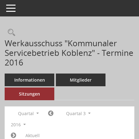
Toggle navigation
Werkausschuss "Kommunaler
Servicebetrieb Koblenz" - Termine
2016
Informationen
Mitglieder
Sitzungen
Quartal
Quartal 3
2016
Aktuell