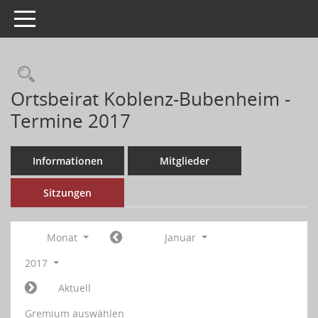
Toggle navigation
Ortsbeirat Koblenz-Bubenheim -
Termine 2017
Informationen
Mitglieder
Sitzungen
Monat
Januar
2017
Aktuell
Gremium auswählen