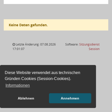
Keine Daten gefunden.
Letzte Änderung: 07.08.2026
Software:
Sitzungsdienst
(Wird in
17:01:07
Session
Diese Website verwendet aus technischen
Gründen Cookies (Session-Cookies).
Informationen
Ablehnen
Annehmen