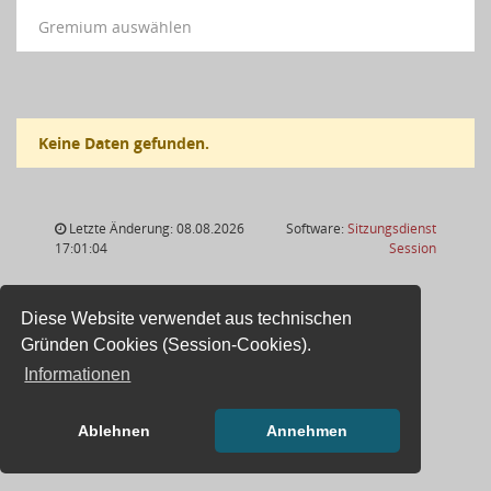
Gremium auswählen
Keine Daten gefunden.
Letzte Änderung: 08.08.2026
Software:
Sitzungsdienst
(Wird in
17:01:04
Session
Diese Website verwendet aus technischen
Gründen Cookies (Session-Cookies).
Informationen
Ablehnen
Annehmen