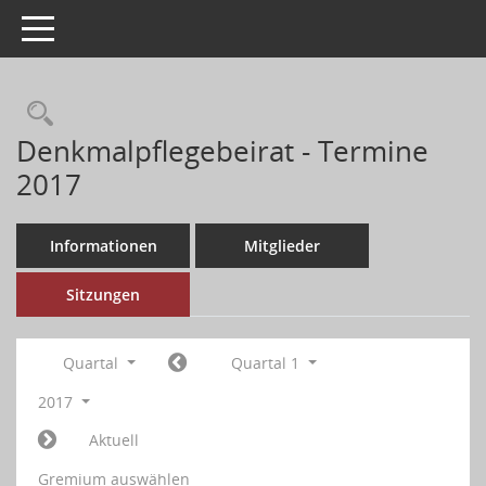
Toggle navigation
Denkmalpflegebeirat - Termine
2017
Informationen
Mitglieder
Sitzungen
Quartal
Quartal 1
2017
Aktuell
Gremium auswählen