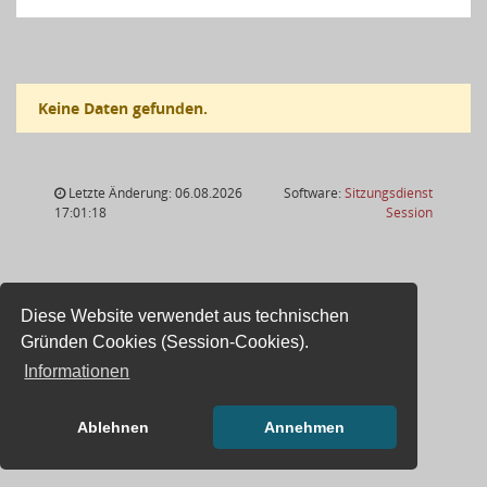
Keine Daten gefunden.
Letzte Änderung: 06.08.2026
Software:
Sitzungsdienst
(Wird in
17:01:18
Session
Diese Website verwendet aus technischen
Gründen Cookies (Session-Cookies).
Informationen
Ablehnen
Annehmen