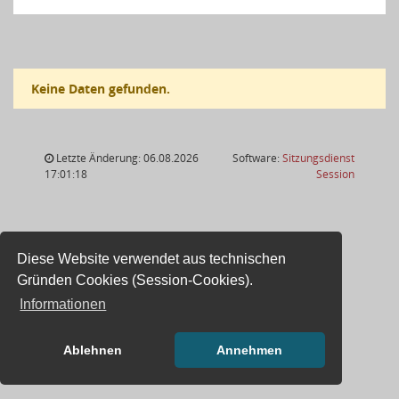
Keine Daten gefunden.
Letzte Änderung: 06.08.2026
Software:
Sitzungsdienst
(Wird in
17:01:18
Session
Diese Website verwendet aus technischen
Gründen Cookies (Session-Cookies).
Informationen
Ablehnen
Annehmen