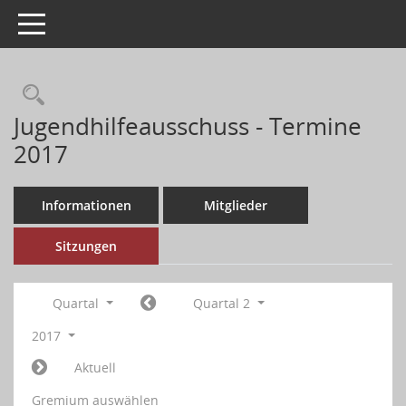
Toggle navigation
Jugendhilfeausschuss - Termine
2017
Informationen
Mitglieder
Sitzungen
Quartal
Quartal 2
2017
Aktuell
Gremium auswählen