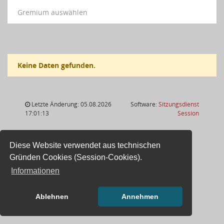
Gremium auswählen
Keine Daten gefunden.
Letzte Änderung: 05.08.2026
Software:
Sitzungsdienst
(Wird in
17:01:13
Session
Diese Website verwendet aus technischen
Gründen Cookies (Session-Cookies).
Informationen
Ablehnen
Annehmen