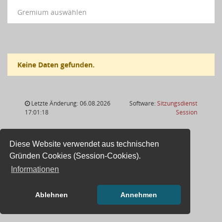
Gremium auswählen
Keine Daten gefunden.
Letzte Änderung: 06.08.2026
Software:
Sitzungsdienst
(Wird in
17:01:18
Session
Diese Website verwendet aus technischen
Gründen Cookies (Session-Cookies).
Informationen
Ablehnen
Annehmen