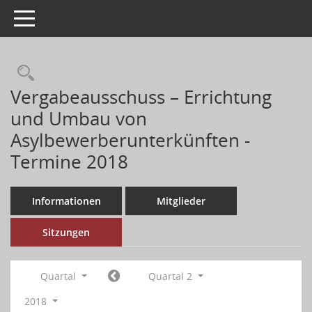
Toggle navigation
Vergabeausschuss – Errichtung
und Umbau von
Asylbewerberunterkünften -
Termine 2018
Informationen
Mitglieder
Sitzungen
Quartal
Quartal 2
2018