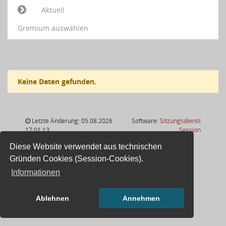
Aktuell
Gremium auswählen
Keine Daten gefunden.
Letzte Änderung: 05.08.2026
Software:
Sitzungsdienst
(Wird in
17:01:13
Session
Diese Website verwendet aus technischen
Gründen Cookies (Session-Cookies).
Informationen
Ablehnen
Annehmen