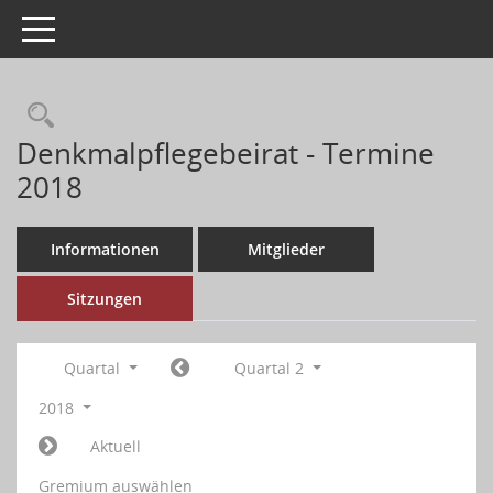
Toggle navigation
Denkmalpflegebeirat - Termine
2018
Informationen
Mitglieder
Sitzungen
Quartal
Quartal 2
2018
Aktuell
Gremium auswählen