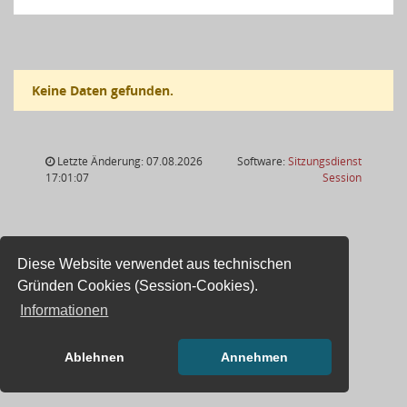
Keine Daten gefunden.
Letzte Änderung: 07.08.2026
Software:
Sitzungsdienst
(Wird in
17:01:07
Session
Diese Website verwendet aus technischen
Gründen Cookies (Session-Cookies).
Informationen
Ablehnen
Annehmen