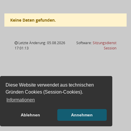
Keine Daten gefunden.
Letzte Änderung: 05.08.2026
Software:
Sitzungsdienst
(Wird in
17:01:13
Session
Diese Website verwendet aus technischen
Gründen Cookies (Session-Cookies).
Informationen
Ablehnen
Annehmen