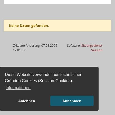
Keine Daten gefunden.
Letzte Änderung: 07.08.2026
Software:
Sitzungsdienst
(Wird in
17:01:07
Session
Diese Website verwendet aus technischen
Gründen Cookies (Session-Cookies).
Informationen
Ablehnen
Annehmen