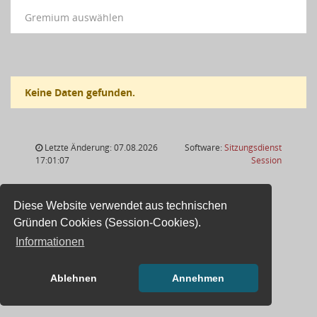
Gremium auswählen
Keine Daten gefunden.
Letzte Änderung: 07.08.2026
Software:
Sitzungsdienst
(Wird in
17:01:07
Session
Diese Website verwendet aus technischen
Gründen Cookies (Session-Cookies).
Informationen
Ablehnen
Annehmen