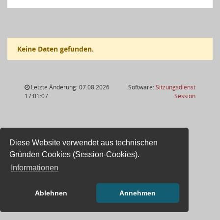
Keine Daten gefunden.
Letzte Änderung: 07.08.2026
Software:
Sitzungsdienst
(Wird in
17:01:07
Session
Diese Website verwendet aus technischen
Gründen Cookies (Session-Cookies).
Informationen
Ablehnen
Annehmen