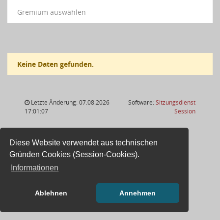
Gremium auswählen
Keine Daten gefunden.
Letzte Änderung: 07.08.2026
Software:
Sitzungsdienst
(Wird in
17:01:07
Session
Diese Website verwendet aus technischen
Gründen Cookies (Session-Cookies).
Informationen
Ablehnen
Annehmen