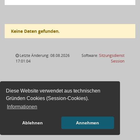
Keine Daten gefunden.
Letzte Änderung: 08.08.2026
Software:
Sitzungsdienst
(Wird in
17:01:04
Session
Diese Website verwendet aus technischen
Gründen Cookies (Session-Cookies).
Informationen
Ablehnen
Annehmen