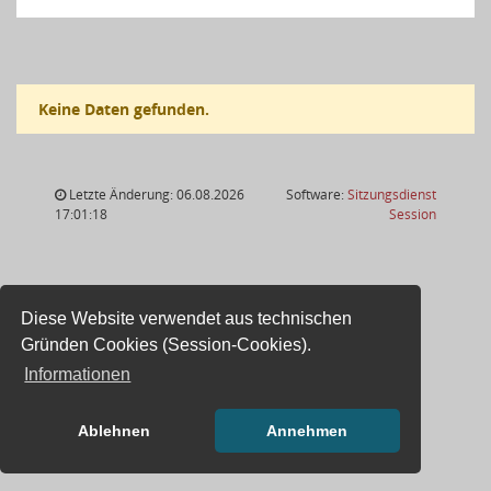
Keine Daten gefunden.
Letzte Änderung: 06.08.2026
Software:
Sitzungsdienst
(Wird in
17:01:18
Session
Diese Website verwendet aus technischen
Gründen Cookies (Session-Cookies).
Informationen
Ablehnen
Annehmen