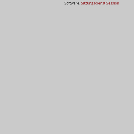
(Wird in
Software:
Sitzungsdienst
Session