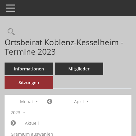
Toggle navigation
Ortsbeirat Koblenz-Kesselheim -
Termine 2023
Informationen
Mitglieder
Sitzungen
Monat
April
2023
Aktuell
Gremium auswählen