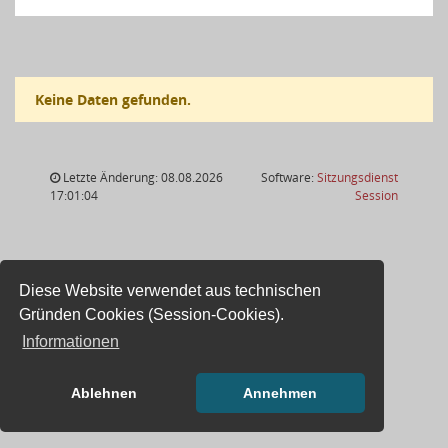
Keine Daten gefunden.
Letzte Änderung: 08.08.2026
Software:
Sitzungsdienst
(Wird in
17:01:04
Session
Diese Website verwendet aus technischen
Gründen Cookies (Session-Cookies).
Informationen
Ablehnen
Annehmen