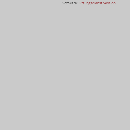
(Wird in
Software:
Sitzungsdienst
Session