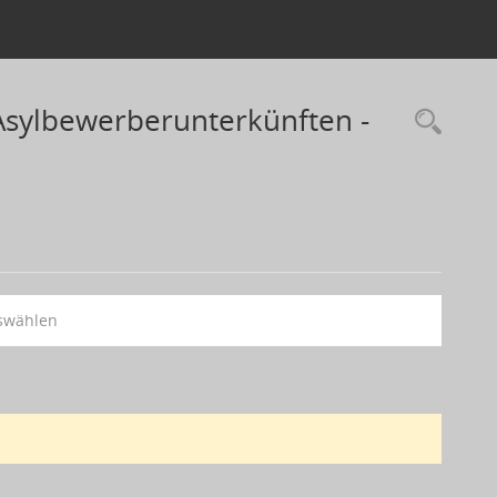
Asylbewerberunterkünften -
swählen