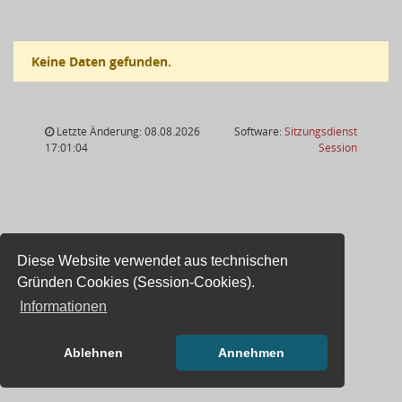
Keine Daten gefunden.
Letzte Änderung: 08.08.2026
Software:
Sitzungsdienst
(Wird in
17:01:04
Session
Diese Website verwendet aus technischen
Gründen Cookies (Session-Cookies).
Informationen
Ablehnen
Annehmen