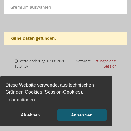
Gremium auswählen
Keine Daten gefunden.
Letzte Änderung: 07.08.2026
Software:
Sitzungsdienst
(Wird in
17:01:07
Session
Diese Website verwendet aus technischen
Gründen Cookies (Session-Cookies).
Informationen
Ablehnen
Annehmen