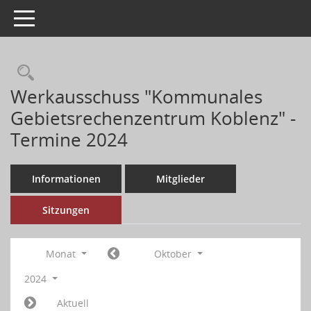
Toggle navigation
Werkausschuss "Kommunales
Gebietsrechenzentrum Koblenz" -
Termine 2024
Informationen
Mitglieder
Sitzungen
Monat
Oktober
2024
Aktuell