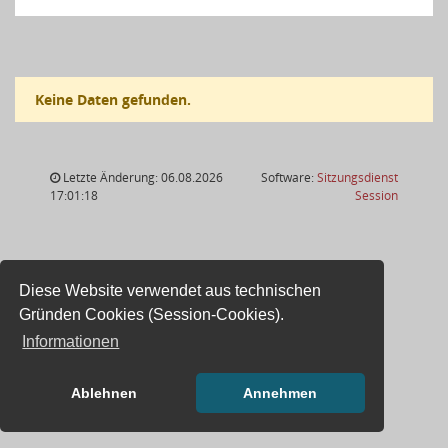
Keine Daten gefunden.
Letzte Änderung: 06.08.2026
Software:
Sitzungsdienst
(Wird in
17:01:18
Session
Diese Website verwendet aus technischen
Gründen Cookies (Session-Cookies).
Informationen
Ablehnen
Annehmen