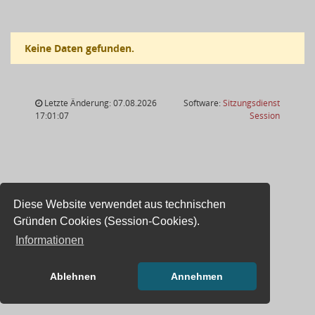
Keine Daten gefunden.
Letzte Änderung: 07.08.2026
Software:
Sitzungsdienst
(Wird in
17:01:07
Session
Diese Website verwendet aus technischen
Gründen Cookies (Session-Cookies).
Informationen
Ablehnen
Annehmen