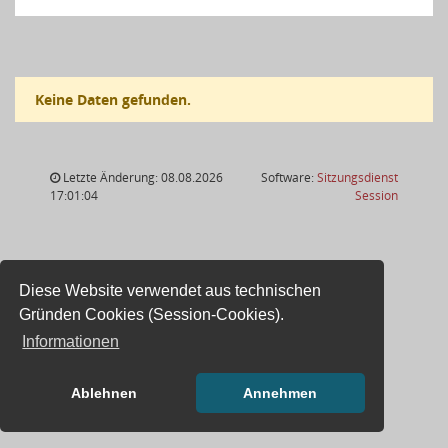
Keine Daten gefunden.
Letzte Änderung: 08.08.2026
Software:
Sitzungsdienst
(Wird in
17:01:04
Session
Diese Website verwendet aus technischen
Gründen Cookies (Session-Cookies).
Informationen
Ablehnen
Annehmen