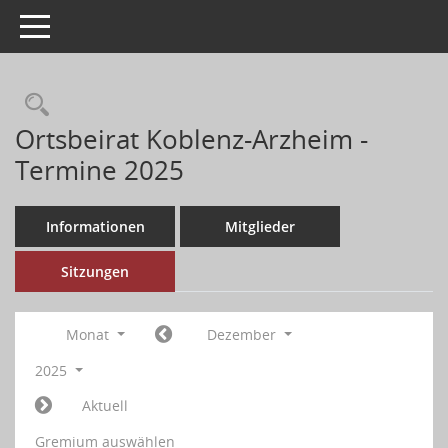
Toggle navigation
Ortsbeirat Koblenz-Arzheim -
Termine 2025
Informationen
Mitglieder
Sitzungen
Monat
Dezember
2025
Aktuell
Gremium auswählen