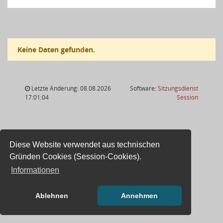
Keine Daten gefunden.
Letzte Änderung: 08.08.2026
Software:
Sitzungsdienst
(Wird in
17:01:04
Session
Diese Website verwendet aus technischen
Gründen Cookies (Session-Cookies).
Informationen
Ablehnen
Annehmen