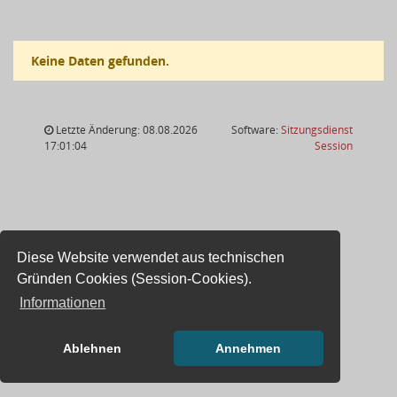
Keine Daten gefunden.
Letzte Änderung: 08.08.2026
Software:
Sitzungsdienst
(Wird in
17:01:04
Session
Diese Website verwendet aus technischen
Gründen Cookies (Session-Cookies).
Informationen
Ablehnen
Annehmen