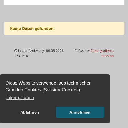
Keine Daten gefunden.
Letzte Änderung: 06.08.2026
Software:
Sitzungsdienst
(Wird in
17:01:18
Session
Diese Website verwendet aus technischen
Gründen Cookies (Session-Cookies).
Informationen
Ablehnen
Annehmen