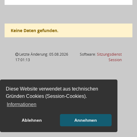
Keine Daten gefunden.
Letzte Änderung: 05.08.2026
Software:
Sitzungsdienst
(Wird in
17:01:13
Session
Diese Website verwendet aus technischen
Gründen Cookies (Session-Cookies).
Informationen
Ablehnen
Annehmen