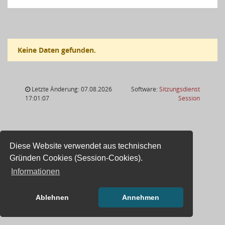
Keine Daten gefunden.
Letzte Änderung: 07.08.2026
Software:
Sitzungsdienst
(Wird in
17:01:07
Session
Diese Website verwendet aus technischen
Gründen Cookies (Session-Cookies).
Informationen
Ablehnen
Annehmen