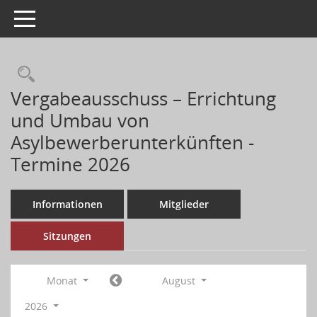
Toggle navigation
Vergabeausschuss – Errichtung
und Umbau von
Asylbewerberunterkünften -
Termine 2026
Informationen
Mitglieder
Sitzungen
Monat
August
2026