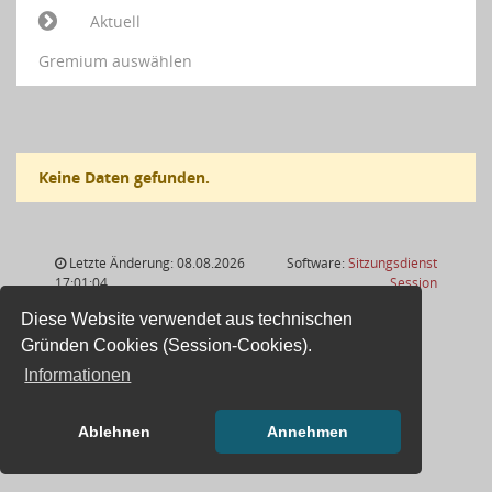
Aktuell
Gremium auswählen
Keine Daten gefunden.
Letzte Änderung: 08.08.2026
Software:
Sitzungsdienst
(Wird in
17:01:04
Session
Diese Website verwendet aus technischen
Gründen Cookies (Session-Cookies).
Informationen
Ablehnen
Annehmen