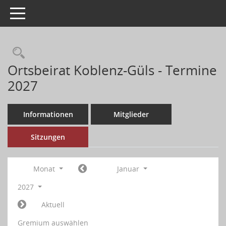
Toggle navigation
Ortsbeirat Koblenz-Güls - Termine
2027
Informationen
Mitglieder
Sitzungen
Monat
Januar
2027
Aktuell
Gremium auswählen