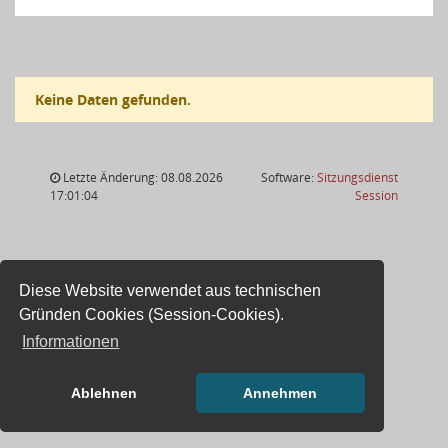
Keine Daten gefunden.
Letzte Änderung: 08.08.2026
Software:
Sitzungsdienst
(Wird in
17:01:04
Session
Diese Website verwendet aus technischen
Gründen Cookies (Session-Cookies).
Informationen
Ablehnen
Annehmen