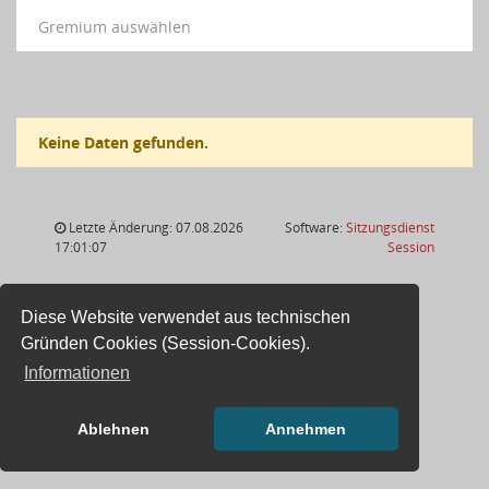
Gremium auswählen
Keine Daten gefunden.
Letzte Änderung: 07.08.2026
Software:
Sitzungsdienst
(Wird in
17:01:07
Session
Diese Website verwendet aus technischen
Gründen Cookies (Session-Cookies).
Informationen
Ablehnen
Annehmen