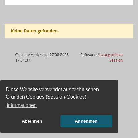
Keine Daten gefunden.
Letzte Änderung: 07.08.2026
Software:
Sitzungsdienst
(Wird in
17:01:07
Session
Diese Website verwendet aus technischen
Gründen Cookies (Session-Cookies).
Informationen
Ablehnen
Annehmen