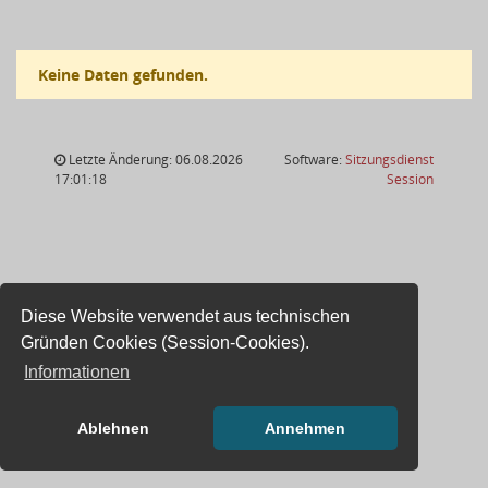
Keine Daten gefunden.
Letzte Änderung: 06.08.2026
Software:
Sitzungsdienst
(Wird in
17:01:18
Session
Diese Website verwendet aus technischen
Gründen Cookies (Session-Cookies).
Informationen
Ablehnen
Annehmen