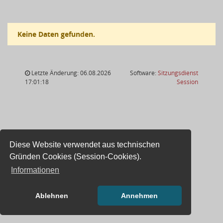
Keine Daten gefunden.
Letzte Änderung: 06.08.2026
Software:
Sitzungsdienst
(Wird in
17:01:18
Session
Diese Website verwendet aus technischen
Gründen Cookies (Session-Cookies).
Informationen
Ablehnen
Annehmen