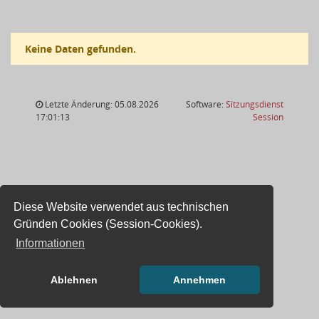
Keine Daten gefunden.
Letzte Änderung: 05.08.2026
Software:
Sitzungsdienst
(Wird in
17:01:13
Session
Diese Website verwendet aus technischen
Gründen Cookies (Session-Cookies).
Informationen
Ablehnen
Annehmen